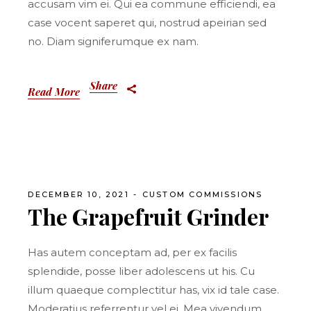
accusam vim ei. Qui ea commune efficiendi, ea
case vocent saperet qui, nostrud apeirian sed
no. Diam signiferumque ex nam.
Share
Read More
DECEMBER 10, 2021
CUSTOM COMMISSIONS
The Grapefruit Grinder
Has autem conceptam ad, per ex facilis
splendide, posse liber adolescens ut his. Cu
illum quaeque complectitur has, vix id tale case.
Moderatius referrentur vel ei. Mea vivendum